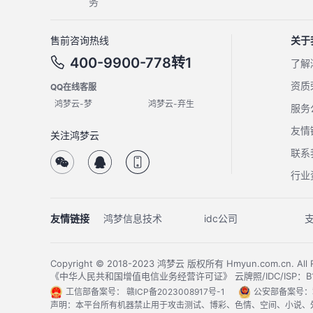
务
售前咨询热线
关于
400-9900-778转1
了解
资质
QQ在线客服
鸿梦云-梦
鸿梦云-弃生
服务
友情
关注鸿梦云
联系
行业
友情链接
鸿梦信息技术
idc公司
Copyright © 2018-2023 鸿梦云 版权所有 Hmyun.com.cn. 
《中华人民共和国增值电信业务经营许可证》 云牌照/IDC/ISP：B1-20
工信部备案号：
赣ICP备2023008917号-1
公安部备案号：
声明：本平台所有机器禁止用于攻击测试、博彩、色情、空间、小说、外