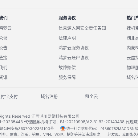
我们
服务协议
热门
鸿梦云
信息源入网安全责任告知
挂机
荣誉
法律声明
湖北
公告
鸿梦云服务协议
内蒙
链接
鸿梦云账户协议
云虚
我们
故障赔偿
物理
资讯
服务保障
域名
支付宝支付
域名注册
租个云
All Rights Reserved 江西鸿川网络科技有限公司
235443 代理服务机构许可：B1-20210998/A2.B1.B2-20140438
赣公网安备36070302361103号
统一社会信用代码：
91360782MACDBN5
挂、病毒、诈骗、钓鱼、VPN、VOIP、挖矿等违法违规用途，一经发现，立即永